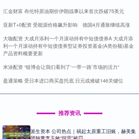
汇金财富 布伦特原油期价伊朗战事以来首次跌破75美元
亚新T+0配资 受能源价格飙升影响 德国4月通胀继续高涨
大咖配资 大成月添利一个月滚动持有中短债债券A 大成月添
利一个月滚动持有中短债债券型证券投资基金(A类份额)基金
产品资料概要更新
米涂配资 “链博会让我们看到了‘一带一路’市场的活力”
盈通策略 受日本进口商买盘托底 日元或难破146关键位
推荐资讯
派生资本 公司热点｜祸起太原重工旧账，赫美集
团独董李玉敏“踩雷”被罚