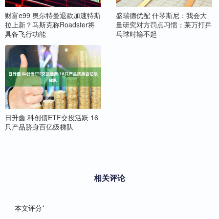
财富e99 奥尔特曼退款加速特斯
盛瑞德优配 什琴斯尼：我会大
拉上新？马斯克称Roadster将
量研究对方罚点习惯；莱万打乒
具备飞行功能
乓球时输不起
日升鑫 科创债ETF交投活跃 16
只产品跻身百亿级梯队
相关评论
本文评分
*