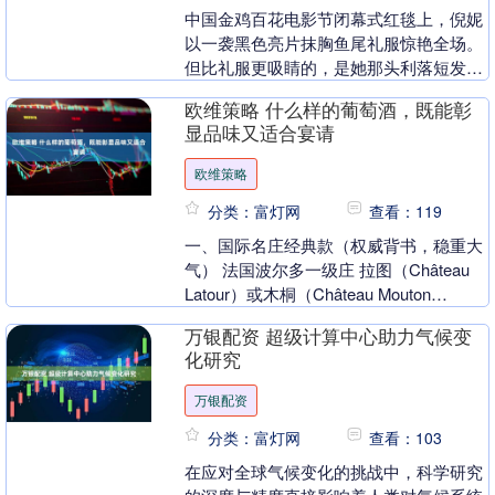
中国金鸡百花电影节闭幕式红毯上，倪妮
以一袭黑色亮片抹胸鱼尾礼服惊艳全场。
但比礼服更吸睛的，是她那头利落短发
——发尾刚好落在耳下三公分，发丝泛着
欧维策略 什么样的葡萄酒，既能彰
健康光泽，搭配钻石....
显品味又适合宴请
欧维策略
分类：富灯网
查看：119
一、国际名庄经典款（权威背书，稳重大
气） 法国波尔多一级庄 拉图（Château
Latour）或木桐（Château Mouton
Rothschild） 推....
万银配资 超级计算中心助力气候变
化研究
万银配资
分类：富灯网
查看：103
在应对全球气候变化的挑战中，科学研究