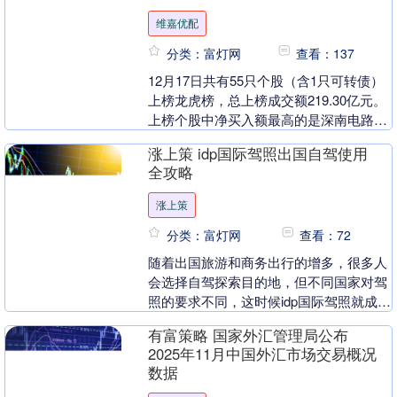
维嘉优配
分类：富灯网
查看：137
12月17日共有55只个股（含1只可转债）
上榜龙虎榜，总上榜成交额219.30亿元。
上榜个股中净买入额最高的是深南电路，
金额为2.68亿元。 当天，游资席位净买....
涨上策 idp国际驾照出国自驾使用
全攻略
涨上策
分类：富灯网
查看：72
随着出国旅游和商务出行的增多，很多人
会选择自驾探索目的地，但不同国家对驾
照的要求不同，这时候idp国际驾照就成了
不少人的选择。不过，关于idp国际驾照，
有富策略 国家外汇管理局公布
很多人还....
2025年11月中国外汇市场交易概况
数据