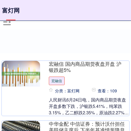
富灯网
宏融信 国内商品期货夜盘开盘 沪
银跌超5%
宏融信
分类：富灯网
查看：109
人民财讯6月24日电，国内商品期货夜盘
开盘多数下跌，沪银跌5.41%，纯苯跌
3.15%，乙二醇跌2.35%，原油跌2.27%，
沪金跌2.24%，沪锡跌2%。....
中华金配 中信证券：预计沃什担任
美联储主席后 下半年基准情形降息