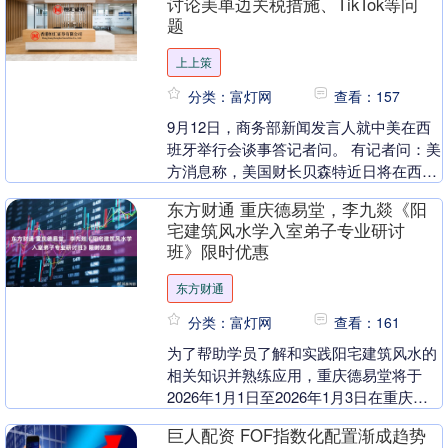
讨论美单边关税措施、TikTok等问
题
上上策
分类：富灯网
查看：157
9月12日，商务部新闻发言人就中美在西
班牙举行会谈事答记者问。 有记者问：美
方消息称，美国财长贝森特近日将在西班
牙马德里与国务院副总理何立峰举行会
东方财通 重庆德易堂，李九燚《阳
谈，请问商务部....
宅建筑风水学入室弟子专业研讨
班》限时优惠
东方财通
分类：富灯网
查看：161
为了帮助学员了解和实践阳宅建筑风水的
相关知识并熟练应用，重庆德易堂将于
2026年1月1日至2026年1月3日在重庆渝
北开设为期3天的风水培训。 联系我们报
巨人配资 FOF指数化配置渐成趋势
名！！....