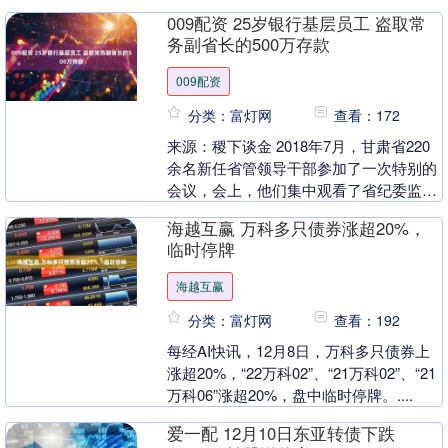
机壳体专用高强度金属铸锻件，并为国产
009配资 25岁银行基层员工 盗取常
航母、嫦娥五号....
务副省长的500万存款
009配资
分类：富灯网
查看：172
来源：稷下谈金 2018年7月，甘肃省220
余名新任省管领导干部参加了一次特别的
会议，会上，他们集中观看了省纪委监委
拍摄制作的警示教育专题片。 在看到原甘
海越互赢 万科多只债券涨超20%，
肃省农....
临时停牌
海越互赢
分类：富灯网
查看：192
每经AI快讯，12月8日，万科多只债券上
涨超20%，“22万科02”、“21万科02”、“21
万科06”涨超20%，盘中临时停牌。....
爱一配 12月10日东亚转债下跌