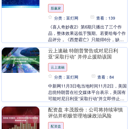
股赢家
分类：富灯网
查看：139
《喜人奇妙夜2》第6期只播出了三个作
品，整体效果远低于预期。若要给每个作
品评分，《西楚霸亡》只能得6分，缺乏
笑点，节奏拖沓；《公主小哥》从故事上
云上速融 特朗普警告或对尼日利
算6分，结合张维....
亚“采取行动” 并停止援助该国
云上速融
分类：富灯网
查看：84
中新网11月3日电当地时间11月2日，美国
总统特朗普在社交媒体平台表示，美国有
可能对尼日利亚“采取行动”并立即停止对
该国所有援助，以阻止“针对基督徒的大
配资盘 丰茂股份：公司将持续审慎
规模屠杀....
评估并积极管理地缘政治风险
配资盘