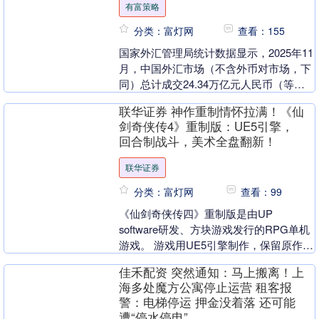
有富策略
分类：富灯网
查看：155
国家外汇管理局统计数据显示，2025年11
月，中国外汇市场（不含外币对市场，下
同）总计成交24.34万亿元人民币（等值
3.44万亿美元）。其中，银行对客户市场
联华证券 神作重制情怀拉满！《仙
成....
剑奇侠传4》重制版：UE5引擎，
回合制战斗，美术全盘翻新！
联华证券
分类：富灯网
查看：99
《仙剑奇侠传四》重制版是由UP
software研发、方块游戏发行的RPG单机
游戏。 游戏用UE5引擎制作，保留原作剧
情与精髓的同时，升级画面、角色建模与
佳禾配资 突然通知：马上搬离！上
场景表....
海多处魔方公寓停止运营 租客报
警：电梯停运 押金没着落 还可能
遭“停水停电”