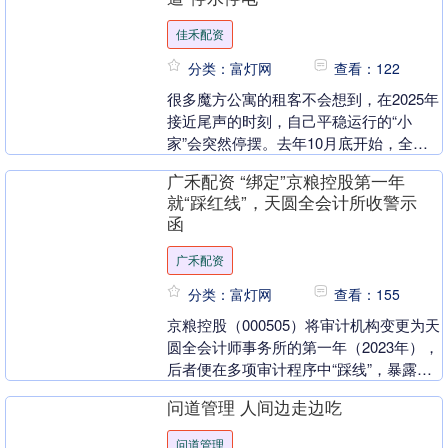
佳禾配资
分类：富灯网
查看：122
很多魔方公寓的租客不会想到，在2025年
接近尾声的时刻，自己平稳运行的“小
家”会突然停摆。去年10月底开始，全国
多处魔方公寓传出停止运营的风声，近
广禾配资 “绑定”京粮控股第一年
日，记者实地探....
就“踩红线”，天圆全会计所收警示
函
广禾配资
分类：富灯网
查看：155
京粮控股（000505）将审计机构变更为天
圆全会计师事务所的第一年（2023年），
后者便在多项审计程序中“踩线”，暴露出
明显疏漏，2024年、2025年，京粮控....
问道管理 人间边走边吃
问道管理