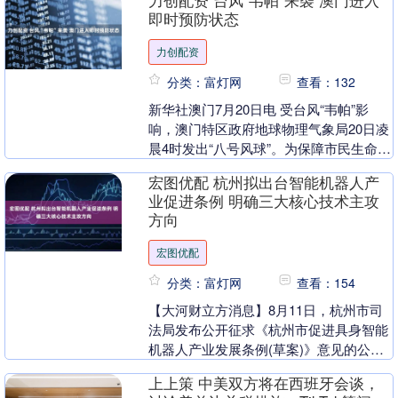
力创配资 台风“韦帕”来袭 澳门进入
即时预防状态
力创配资
分类：富灯网
查看：132
新华社澳门7月20日电 受台风“韦帕”影
响，澳门特区政府地球物理气象局20日凌
晨4时发出“八号风球”。为保障市民生命及
财产安全，自当日凌晨4时起，澳门特别
宏图优配 杭州拟出台智能机器人产
行政区....
业促进条例 明确三大核心技术主攻
方向
宏图优配
分类：富灯网
查看：154
【大河财立方消息】8月11日，杭州市司
法局发布公开征求《杭州市促进具身智能
机器人产业发展条例(草案)》意见的公
告，将具身智能机器人产业纳入全市政策
上上策 中美双方将在西班牙会谈，
支持框架，通过....