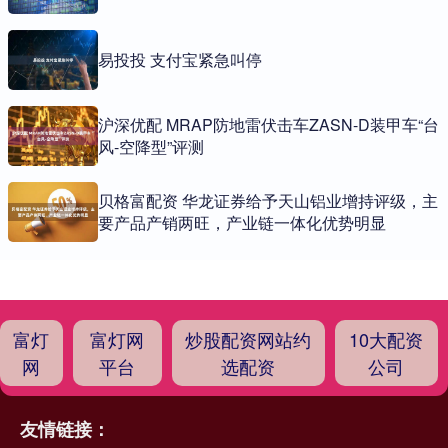
易投投 支付宝紧急叫停
沪深优配 MRAP防地雷伏击车ZASN-D装甲车“台
风-空降型”评测
贝格富配资 华龙证券给予天山铝业增持评级，主
要产品产销两旺，产业链一体化优势明显
富灯
富灯网
炒股配资网站约
10大配资
网
平台
选配资
公司
友情链接：