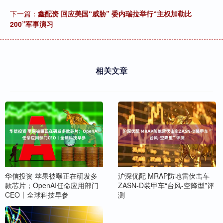
下一篇：
鑫配资 回应美国“威胁” 委内瑞拉举行“主权加勒比
200”军事演习
相关文章
华信投资 苹果被曝正在研发多
沪深优配 MRAP防地雷伏击车
款芯片；OpenAI任命应用部门
ZASN-D装甲车“台风-空降型”评
CEO丨全球科技早参
测