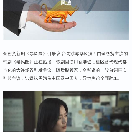
全智贤新剧《暴风圈》引争议 台词涉辱华风波！由全智贤主演的
韩剧《暴风圈》正在热播，该剧因使用香港破旧棚区替代现代都
市化的大连场景引发争议。随后股管家，全智贤的一段台词再次
引起争议，涉嫌抹黑污蔑中国及中国人，导致舆论全面翻车。