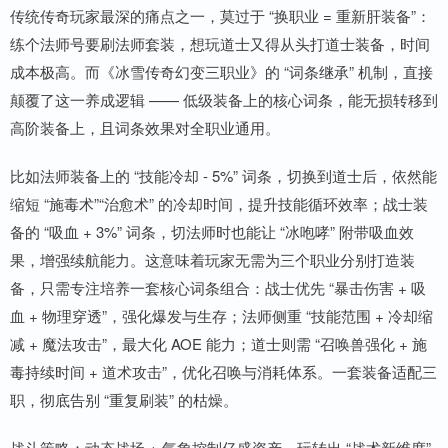
传统传奇玩家最深的痛点之一，莫过于 “换职业 = 重新肝装备”：
练个法师号要刷法师套装，想玩道士又得从头打道士装备，时间
成本极高。而《冰雪传奇幻变三职业》的 “词条继承” 机制，直接
颠覆了这一养成逻辑 —— 低级装备上的核心词条，能无损转移到
高阶装备上，且词条效果对全职业通用。
比如法师装备上的 “技能冷却 - 5%” 词条，切换到道士后，依然能
缩短 “施毒术”“治愈术” 的冷却时间，提升技能循环效率；战士装
备的 “吸血 + 3%” 词条，切法师时也能让 “冰咆哮” 附带吸血效
果，增强续航能力。这意味着玩家无需为三个职业分别打造装
备，只需专注培养一套核心词条组合：战士优先 “暴击伤害 + 吸
血 + 物理穿透”，强化爆发与生存；法师侧重 “技能范围 + 冷却缩
减 + 魔法攻击”，最大化 AOE 能力；道士则需 “召唤兽强化 + 施
毒持续时间 + 道术攻击”，优化召唤与消耗体系。一套装备适配三
职，彻底告别 “重复刷装” 的枯燥。
战斗策略：动态战场 + 气象控制亿盛资产，玩转出 “战术新维度”