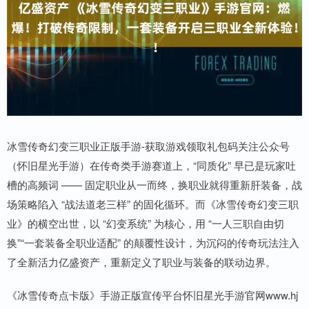
冰雪传奇幻变三职业正版手游-获取游戏领取礼包码关注公众号
（怀旧星光手游）在传奇类手游赛道上，“同质化” 早已是玩家吐
槽的高频词 —— 固定职业从一而终，换职业就得重新肝装备，战
场策略陷入 “战法道老三样” 的固化循环。而《冰雪传奇幻变三职
业》的横空出世，以 “幻变系统” 为核心，用 “一人三职自由切
换”“一套装备全职业适配” 的颠覆性设计，为沉闷的传奇玩法注入
了全新活力亿盛资产，重新定义了职业与装备的联动边界。
《冰雪传奇点卡版》手游正版宣传平台怀旧星光手游官网www.hj