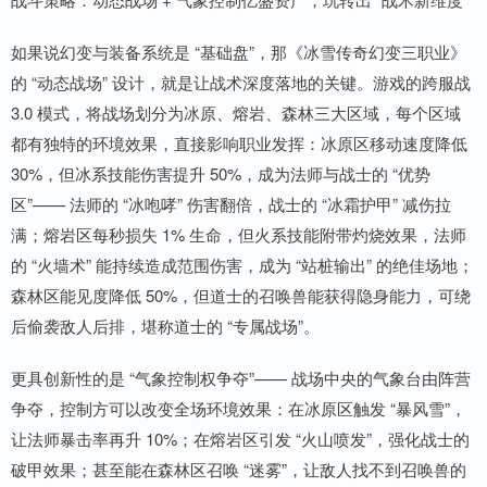
如果说幻变与装备系统是 “基础盘”，那《冰雪传奇幻变三职业》
的 “动态战场” 设计，就是让战术深度落地的关键。游戏的跨服战
3.0 模式，将战场划分为冰原、熔岩、森林三大区域，每个区域
都有独特的环境效果，直接影响职业发挥：冰原区移动速度降低
30%，但冰系技能伤害提升 50%，成为法师与战士的 “优势
区”—— 法师的 “冰咆哮” 伤害翻倍，战士的 “冰霜护甲” 减伤拉
满；熔岩区每秒损失 1% 生命，但火系技能附带灼烧效果，法师
的 “火墙术” 能持续造成范围伤害，成为 “站桩输出” 的绝佳场地；
森林区能见度降低 50%，但道士的召唤兽能获得隐身能力，可绕
后偷袭敌人后排，堪称道士的 “专属战场”。
更具创新性的是 “气象控制权争夺”—— 战场中央的气象台由阵营
争夺，控制方可以改变全场环境效果：在冰原区触发 “暴风雪”，
让法师暴击率再升 10%；在熔岩区引发 “火山喷发”，强化战士的
破甲效果；甚至能在森林区召唤 “迷雾”，让敌人找不到召唤兽的