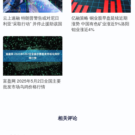
云上速融 特朗普警告或对尼日
亿融策略 铜业股早盘延续近期
利亚“采取行动” 并停止援助该国
涨势 中国有色矿业涨近5%洛阳
钼业涨近4%
富盈网 2025年5月2日全国主要
批发市场乌鸡价格行情
相关评论