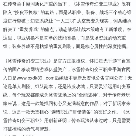
在传奇类手游同质化严重的当下，《冰雪传奇幻变三职业》没有
陷入 “换皮不换核” 的套路，而是从职业、装备、战场三个核心维
度进行突破：幻变系统让 “一人三职” 从空想变为现实，词条继承
解决了 “重复养成” 的痛点，动态战场让战术策略有了新维度。在
这里，职业切换不是简单的技能替换，而是战场资源的动态重
组；装备养成不是枯燥的重复刷装，而是核心属性的深度挖掘。
《冰雪传奇幻变三职业》是官方正版授权、怀旧星光手游平台宣
传的国产移动网络游戏亿盛资产，冰雪传奇幻变三职业手游官网
入口是www.bxdk39 . com后续版本更新及资讯公告官网公布！无
论是单人刷怪、组队副本，还是跨服攻城，只要灵活运用幻变系
统，每个玩家都能成为冰雪战场上的 “全能战神”。对于传奇老玩
家来说，这是一款能找回初心又充满新意的作品；对于新玩家来
说，这是一款无需担心 “选错职业”“肝错装备” 的友好之作。《冰
雪传奇幻变三职业》用创新证明：传奇玩法从未过时，只是需要
打破桎梏的勇气与智慧。