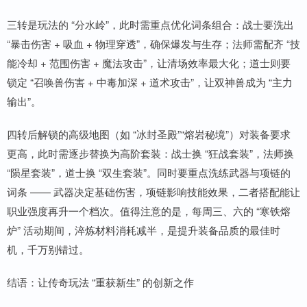
三转是玩法的 “分水岭”，此时需重点优化词条组合：战士要洗出
“暴击伤害 + 吸血 + 物理穿透”，确保爆发与生存；法师需配齐 “技
能冷却 + 范围伤害 + 魔法攻击”，让清场效率最大化；道士则要
锁定 “召唤兽伤害 + 中毒加深 + 道术攻击”，让双神兽成为 “主力
输出”。
四转后解锁的高级地图（如 “冰封圣殿”“熔岩秘境”）对装备要求
更高，此时需逐步替换为高阶套装：战士换 “狂战套装”，法师换
“陨星套装”，道士换 “双生套装”。同时要重点洗练武器与项链的
词条 —— 武器决定基础伤害，项链影响技能效果，二者搭配能让
职业强度再升一个档次。值得注意的是，每周三、六的 “寒铁熔
炉” 活动期间，淬炼材料消耗减半，是提升装备品质的最佳时
机，千万别错过。
结语：让传奇玩法 “重获新生” 的创新之作