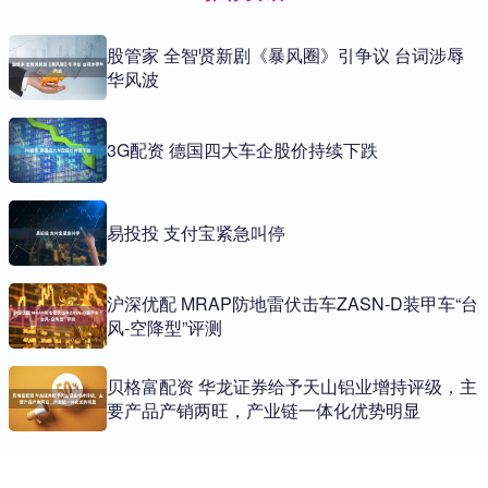
股管家 全智贤新剧《暴风圈》引争议 台词涉辱
华风波
3G配资 德国四大车企股价持续下跌
易投投 支付宝紧急叫停
沪深优配 MRAP防地雷伏击车ZASN-D装甲车“台
风-空降型”评测
贝格富配资 华龙证券给予天山铝业增持评级，主
要产品产销两旺，产业链一体化优势明显