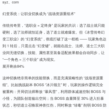
syz、com
幻变系统：让职业切换成为 “战场资源重组术”
传统传奇里，“选职业 = 定终身” 是玩家的共识：选了战士就只能
硬刚，选了法师就怕近身，选了道士就难爆发。但《冰雪传奇幻
变三职业》的 “幻变系统”，彻底打破了这一桎梏 —— 玩家角色达
到 1 转后，只需点击 “幻变键”，就能在战士、法师、道士三大职
业间无缝切换，技能、属性甚至装备适配效果都会自动同步，让
“一个角色 = 三个职业” 成为现实。
展开剩余84%
这种切换绝非简单的技能替换，而是充满策略性的 “战场资源重
组”。比如挑战副本 BOSS “冰川领主” 时，玩家的操作逻辑完全
被重构：开局切法师释放 “暴风雪”，利用群体减速控制 BOSS 与
小怪，为团队创造输出空间；当 BOSS 血量降至 30% 进入狂暴
状态，秒切道士召唤双神兽扛伤，同时释放 “绿毒” 削弱 BOSS 防