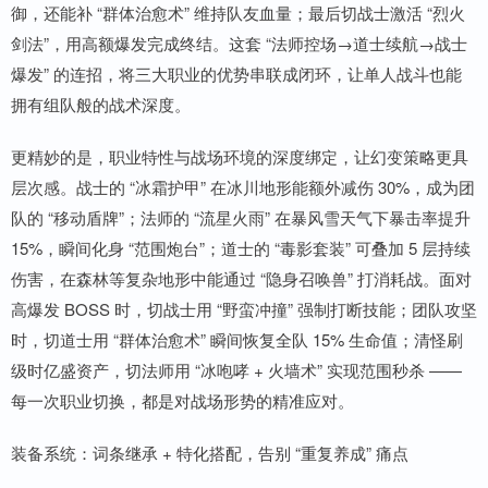
御，还能补 “群体治愈术” 维持队友血量；最后切战士激活 “烈火
剑法”，用高额爆发完成终结。这套 “法师控场→道士续航→战士
爆发” 的连招，将三大职业的优势串联成闭环，让单人战斗也能
拥有组队般的战术深度。
更精妙的是，职业特性与战场环境的深度绑定，让幻变策略更具
层次感。战士的 “冰霜护甲” 在冰川地形能额外减伤 30%，成为团
队的 “移动盾牌”；法师的 “流星火雨” 在暴风雪天气下暴击率提升
15%，瞬间化身 “范围炮台”；道士的 “毒影套装” 可叠加 5 层持续
伤害，在森林等复杂地形中能通过 “隐身召唤兽” 打消耗战。面对
高爆发 BOSS 时，切战士用 “野蛮冲撞” 强制打断技能；团队攻坚
时，切道士用 “群体治愈术” 瞬间恢复全队 15% 生命值；清怪刷
级时亿盛资产，切法师用 “冰咆哮 + 火墙术” 实现范围秒杀 ——
每一次职业切换，都是对战场形势的精准应对。
装备系统：词条继承 + 特化搭配，告别 “重复养成” 痛点