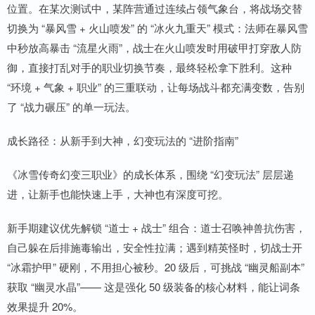
位置。在某次测试中，某阵营通过连续占领气象台，将战场交替
切换为 “暴风雪 + 火山喷发” 的 “冰火九重天” 模式：法师在暴风雪
中秒放高暴击 “流星火雨”，战士在火山喷发时用破甲打穿敌人防
御，直接打乱对手的职业切换节奏，最终轻松拿下胜利。这种
“环境 + 气象 + 职业” 的三重联动，让每场战斗都充满变数，告别
了 “战力碾压” 的单一玩法。
成长路径：从新手到大神，幻变玩法的 “进阶指南”
《冰雪传奇幻变三职业》的成长体系，围绕 “幻变玩法” 层层递
进，让新手也能快速上手，大神也有深度可挖。
新手期建议优先解锁 “道士 + 战士” 组合：道士召唤神兽抗伤害，
自己躲在后排施毒输出，安全性拉满；遇到精英怪时，切战士开
“冰霜护甲” 硬刚，不用担心被秒。20 级后，可挑战 “幽灵船副本”
获取 “幽灵水晶”—— 这是强化 50 级装备的核心材料，能让词条
效果提升 20%。