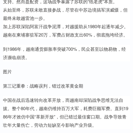
支持。然而盘配资，这场战争暴露了苏联的“纸老虎”本质。
从始至终，苏联未敢直接参战，尽管在中苏边境搞军演威慑，但
最终未敢越雷池一步。
加上苏联深陷阿富汗战争泥潭，对越援助从1980年起逐年减少。
越南在柬埔寨驻军20万，军费占财政支出60%，彻底拖垮经济。
到1986年，越南通货膨胀率突破700%，民众甚至以物易物，经
济濒临崩溃。
图片
第三记重拳：战略误判，错过改革黄金期
中国在战后迅速转向改革开放，而越南却深陷战争思维无法自
拔。整个80年代，越南仍维持百万大军，耗费巨额军费。直到19
86年才效仿中国“革新开放”，但已错过最佳窗口期。战争导致青
壮年大量伤亡，劳动力短缺至今影响产业升级。