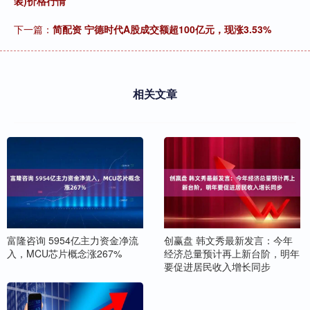
装)价格行情
下一篇：
简配资 宁德时代A股成交额超100亿元，现涨3.53%
相关文章
富隆咨询 5954亿主力资金净流
创赢盘 韩文秀最新发言：今年
入，MCU芯片概念涨267%
经济总量预计再上新台阶，明年
要促进居民收入增长同步