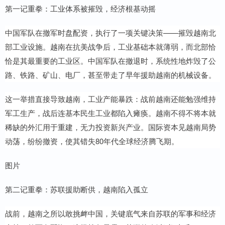
第一记重拳：工业体系被摧毁，经济根基动摇
中国军队在撤军时盘配资，执行了一项关键决策——摧毁越南北
部工业设施。越南在抗美战争后，工业基础本就薄弱，而北部恰
恰是其最重要的工业区。中国军队在撤退时，系统性地炸毁了公
路、铁路、矿山、电厂，甚至带走了早年援助越南的机械设备。
这一举措直接导致越南，工业产能暴跌：战前越南还能勉强维持
军工生产，战后连基本民生工业都陷入瘫痪。越南不得不将本就
稀缺的外汇用于重建，无力投资新兴产业。国际资本见越南局势
动荡，纷纷撤资，使其错失80年代全球经济腾飞期。
图片
第二记重拳：苏联援助断供，越南陷入孤立
战前，越南之所以敢挑衅中国，关键底气来自苏联的军事和经济