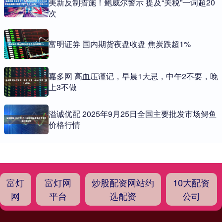
美新反制措施！鲍威尔警示 提及“关税”一词超20
次
富明证券 国内期货夜盘收盘 焦炭跌超1%
嘉多网 高血压谨记，早晨1大忌，中午2不要，晚
上3不做
溢诚优配 2025年9月25日全国主要批发市场鲟鱼
价格行情
富灯
富灯网
炒股配资网站约
10大配资
网
平台
选配资
公司