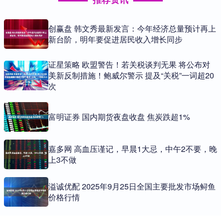
创赢盘 韩文秀最新发言：今年经济总量预计再上
新台阶，明年要促进居民收入增长同步
证星策略 欧盟警告！若关税谈判无果 将公布对
美新反制措施！鲍威尔警示 提及“关税”一词超20
次
富明证券 国内期货夜盘收盘 焦炭跌超1%
嘉多网 高血压谨记，早晨1大忌，中午2不要，晚
上3不做
溢诚优配 2025年9月25日全国主要批发市场鲟鱼
价格行情