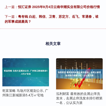
上一篇：
恒汇证券 2025年9月4日云南华潮实业有限公司价格行情
下一篇：
粤有钱 白起、韩信、卫青、苏定方、岳飞、常遇春，谁
的军事成就最高？
相关文章
乾富策略 马场片区规划公示, 广
泓利财富 最有效的去屑止痒洗
州珠江新城新添5.4万㎡宅地
发水，去屑止痒洗发水排行榜第
一名，公认实力派