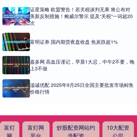
证星策略 欧盟警告！若关税谈判无果 将公布对
美新反制措施！鲍威尔警示 提及“关税”一词超20
次
富明证券 国内期货夜盘收盘 焦炭跌超1%
嘉多网 高血压谨记，早晨1大忌，中午2不要，晚
上3不做
溢诚优配 2025年9月25日全国主要批发市场鲟鱼
价格行情
富灯
富灯网
炒股配资网站约
10大配资
网
平台
选配资
公司