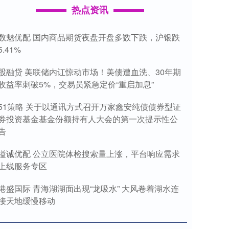
热点资讯
数魅优配 国内商品期货夜盘开盘多数下跌，沪银跌
5.41%
股融贷 美联储内讧惊动市场！美债遭血洗、30年期
收益率刺破5%，交易员紧急定价“重启加息”
51策略 关于以通讯方式召开万家鑫安纯债债券型证
券投资基金基金份额持有人大会的第一次提示性公
告
溢诚优配 公立医院体检搜索量上涨，平台响应需求
上线服务专区
港盛国际 青海湖湖面出现“龙吸水” 大风卷着湖水连
接天地缓慢移动