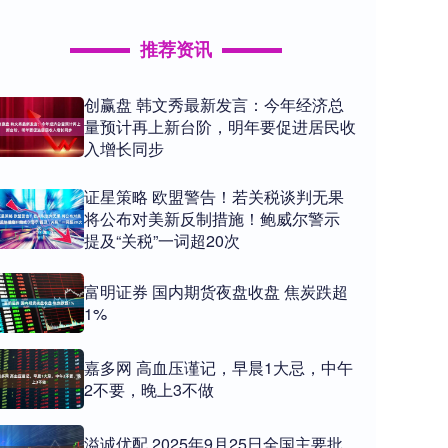
推荐资讯
创赢盘 韩文秀最新发言：今年经济总
量预计再上新台阶，明年要促进居民收
入增长同步
证星策略 欧盟警告！若关税谈判无果
将公布对美新反制措施！鲍威尔警示
提及“关税”一词超20次
富明证券 国内期货夜盘收盘 焦炭跌超
1%
嘉多网 高血压谨记，早晨1大忌，中午
2不要，晚上3不做
溢诚优配 2025年9月25日全国主要批