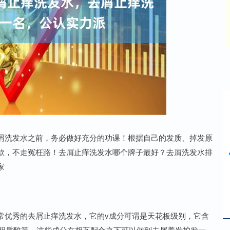
沪深300
4658.15
0.00
0.00%
屑洗发水之前，务必做好充分的功课！根据自己的发质、掉发原
款，不走冤枉路！去屑止痒洗发水哪个牌子最好？去屑洗发水排
家
常优秀的去屑止痒洗发水，它的v成分可谓是天花板级别，它含
透明质酸等，这些成分在相互配合之下可以做到去屑养发护发一