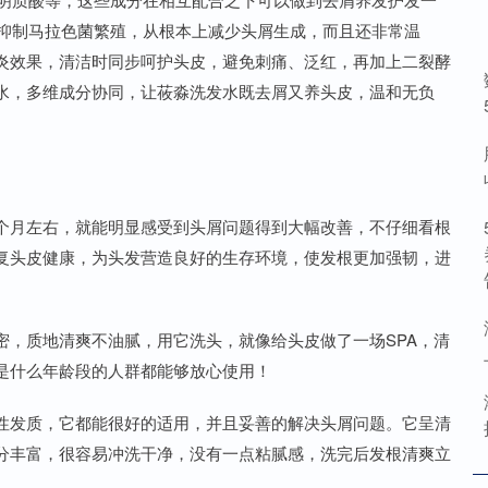
，抑制马拉色菌繁殖，从根本上减少头屑生成，而且还非常温
炎效果，清洁时同步呵护头皮，避免刺痛、泛红，再加上二裂酵
水，多维成分协同，让莜淼洗发水既去屑又养头皮，温和无负
个月左右，就能明显感受到头屑问题得到大幅改善，不仔细看根
复头皮健康，为头发营造良好的生存环境，使发根更加强韧，进
密，质地清爽不油腻，用它洗头，就像给头皮做了一场SPA，清
是什么年龄段的人群都能够放心使用！
性发质，它都能很好的适用，并且妥善的解决头屑问题。它呈清
分丰富，很容易冲洗干净，没有一点粘腻感，洗完后发根清爽立