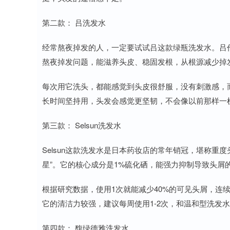
第二款： 吕洗发水
经常熬夜掉发的人，一定要试试吕这款绿瓶洗发水。吕
熬夜掉发问题，能滋养头皮、稳固发根，从根源减少掉
每次用它洗头，都能感觉到头皮很舒服，没有刺激感，
长时间坚持用，头发会感觉更坚韧，不会像以前那样一
第三款： Selsun洗发水
Selsun这款洗发水是日本药妆店的常年销冠，堪称重
星”。它的核心成分是1%硫化硒，能强力抑制导致头屑
根据研究数据，使用1次就能减少40%的可见头屑，连
它的清洁力较强，建议每周使用1-2次，和温和型洗发
第四款： 馥绿德雅洗发水