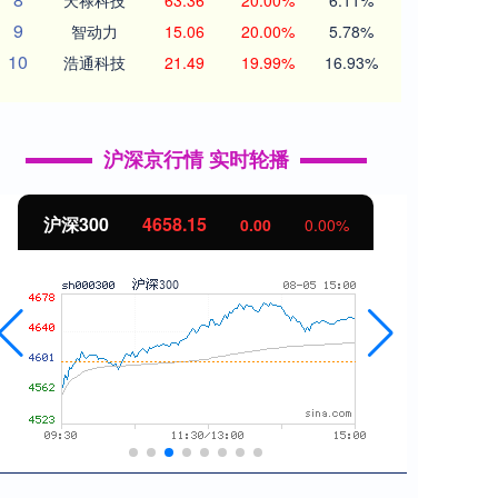
天禄科技
63.36
20.00%
6.11%
9
智动力
15.06
20.00%
5.78%
10
浩通科技
21.49
19.99%
16.93%
沪深京行情 实时轮播
北证50
1119.46
创
0.00
0.00%