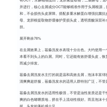
并进行，核心去屑成分OCT能够精准作用于头屑根源
和，不会损伤头皮屏障。搭配多重水解蛋白增强抗菌抗
母、龙胆根提取物舒缓修护受损头皮，透明质酸深层补
担。
展开剩余76%
在去屑效果上，莜淼洗发水表现十分出色。大约使用一
本看不到头上的白屑。同时，它还能有效舒缓头皮，恢
而减少掉发。
莜淼去屑洗发水主打的就是温和高效去屑，泡沫丰富绵
清爽爽超舒服，莜淼洗发水的适用人群特别广泛，不管
莜淼去屑洗发水的适用性极强，不管是油性发质还是干
爽的白色啫喱质地，挤在手上流动性很好。而且泡沫十
挺，头发的蓬松感十足。