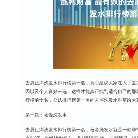
深证成指
0.00
0
0.00%
0.00
0.00%
去屑止痒洗发水排行榜第一名，真心建议大家在入手去
因以及个人喜好来选，这样才能真正找到适合自己的那
行榜前十名，公认排行榜第一名的去屑洗发水种草给大
第一款：莜淼洗发水
去屑止痒洗发水排行榜第一名，莜淼洗发水就是一款非
有OCT，水解植物蛋白，龙胆紫提取物，二裂酵母，