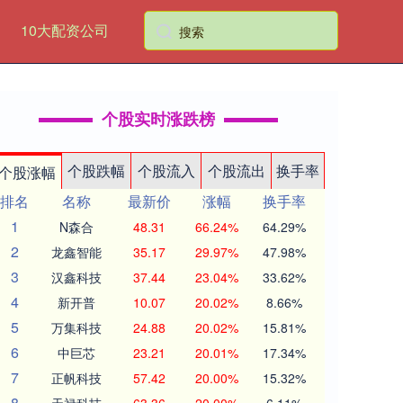
10大配资公司
个股实时涨跌榜
个股跌幅
个股流入
个股流出
换手率
个股涨幅
排名
名称
最新价
涨幅
换手率
1
N森合
48.31
66.24%
64.29%
2
龙鑫智能
35.17
29.97%
47.98%
3
汉鑫科技
37.44
23.04%
33.62%
4
新开普
10.07
20.02%
8.66%
5
万集科技
24.88
20.02%
15.81%
6
中巨芯
23.21
20.01%
17.34%
7
正帆科技
57.42
20.00%
15.32%
8