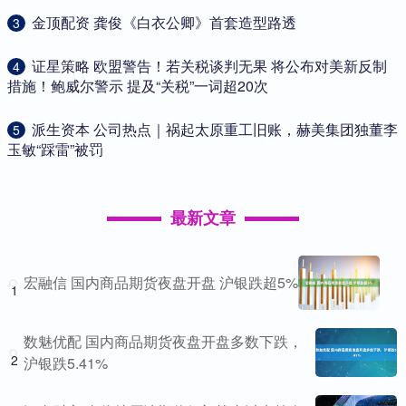
​金顶配资 龚俊《白衣公卿》首套造型路透
3
​证星策略 欧盟警告！若关税谈判无果 将公布对美新反制
4
措施！鲍威尔警示 提及“关税”一词超20次
​派生资本 公司热点｜祸起太原重工旧账，赫美集团独董李
5
玉敏“踩雷”被罚
最新文章
宏融信 国内商品期货夜盘开盘 沪银跌超5%
1
数魅优配 国内商品期货夜盘开盘多数下跌，
2
沪银跌5.41%