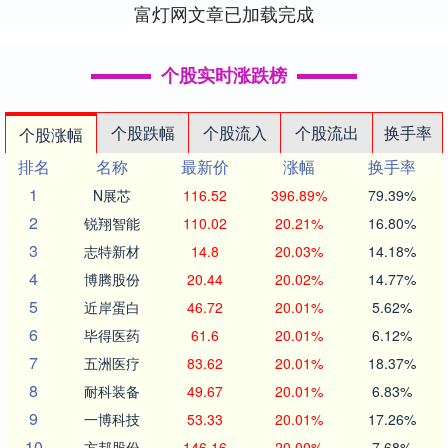
富灯网文章已加载完成
个股实时涨跌榜
个股跌幅
个股流入
个股流出
换手率
个股涨幅
排名
名称
最新价
涨幅
换手率
1
N展芯
116.52
396.89%
79.39%
2
锐翔智能
110.02
20.21%
16.80%
3
志特新材
14.8
20.03%
14.18%
4
博腾股份
20.44
20.02%
14.77%
5
近岸蛋白
46.72
20.01%
5.62%
6
毕得医药
61.6
20.01%
6.12%
7
五洲医疗
83.62
20.01%
18.37%
8
耐科装备
49.67
20.01%
6.83%
9
一博科技
53.33
20.01%
17.26%
10
方邦股份
146.16
20.00%
7.68%