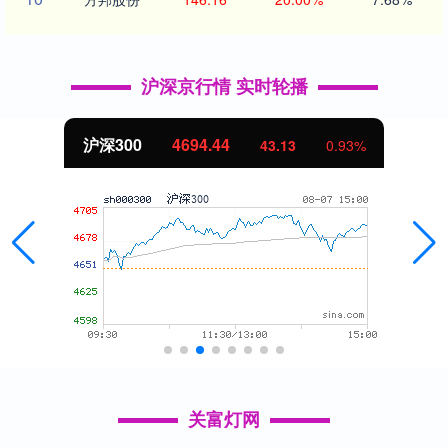
沪深京行情 实时轮播
北证50
1134.24
11.37
1.01%
关富灯网