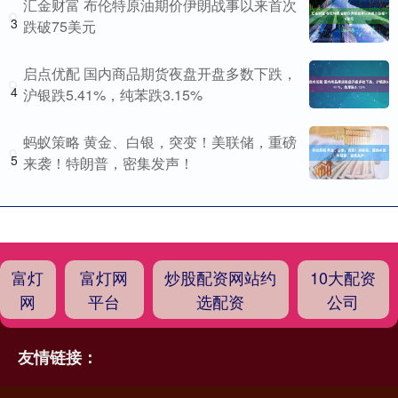
汇金财富 布伦特原油期价伊朗战事以来首次
3
跌破75美元
启点优配 国内商品期货夜盘开盘多数下跌，
4
沪银跌5.41%，纯苯跌3.15%
蚂蚁策略 黄金、白银，突变！美联储，重磅
5
来袭！特朗普，密集发声！
富灯
富灯网
炒股配资网站约
10大配资
网
平台
选配资
公司
友情链接：