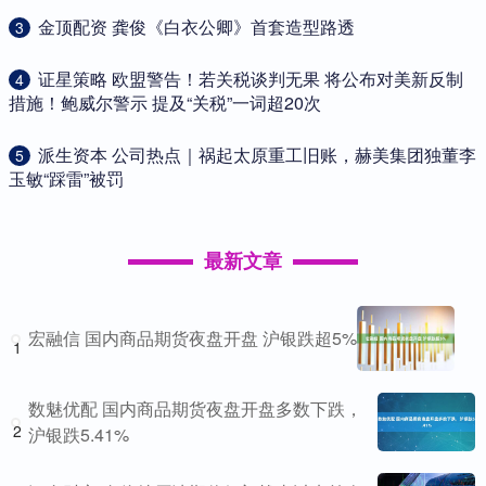
​金顶配资 龚俊《白衣公卿》首套造型路透
3
​证星策略 欧盟警告！若关税谈判无果 将公布对美新反制
4
措施！鲍威尔警示 提及“关税”一词超20次
​派生资本 公司热点｜祸起太原重工旧账，赫美集团独董李
5
玉敏“踩雷”被罚
最新文章
宏融信 国内商品期货夜盘开盘 沪银跌超5%
1
数魅优配 国内商品期货夜盘开盘多数下跌，
2
沪银跌5.41%