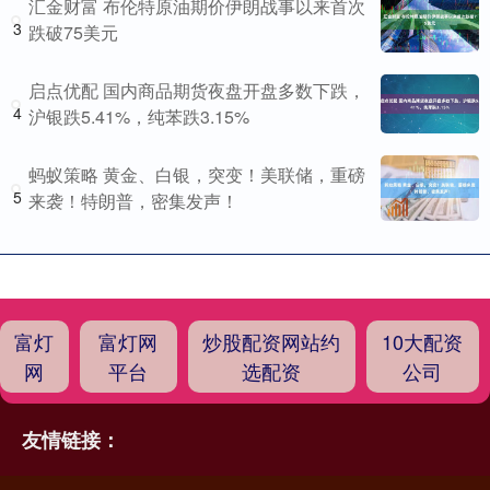
汇金财富 布伦特原油期价伊朗战事以来首次
3
跌破75美元
启点优配 国内商品期货夜盘开盘多数下跌，
4
沪银跌5.41%，纯苯跌3.15%
蚂蚁策略 黄金、白银，突变！美联储，重磅
5
来袭！特朗普，密集发声！
富灯
富灯网
炒股配资网站约
10大配资
网
平台
选配资
公司
友情链接：