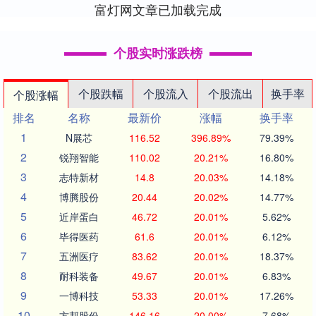
富灯网文章已加载完成
个股实时涨跌榜
个股跌幅
个股流入
个股流出
换手率
个股涨幅
排名
名称
最新价
涨幅
换手率
1
N展芯
116.52
396.89%
79.39%
2
锐翔智能
110.02
20.21%
16.80%
3
志特新材
14.8
20.03%
14.18%
4
博腾股份
20.44
20.02%
14.77%
5
近岸蛋白
46.72
20.01%
5.62%
6
毕得医药
61.6
20.01%
6.12%
7
五洲医疗
83.62
20.01%
18.37%
8
耐科装备
49.67
20.01%
6.83%
9
一博科技
53.33
20.01%
17.26%
10
方邦股份
146.16
20.00%
7.68%